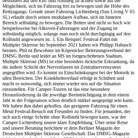
besonders auf den Ein- und Ausstieg zu achten sowie auf die
Möglichkeit, sich im Fahrzeug frei zu bewegen und die Höhe des
Bettzugangs. Gerade unser Fahrzeug Lichtenberg (Sun Living V 65
SL) erlaubt durch seinen modularen Aufbau, sich im hinteren
Bereich selbsttätig zu bewegen. Die Betten sind nicht so hoch wie
beispielsweise bei Alkoven-Fahrzeugen und der Zugang ist
selbständig möglich, solange man noch nicht durchgängig auf den
Rollstuhl angewiesen ist. 3. Ein Beispiel: Festival-Fahrt mit
Multipler Sklerose Im September 2021 haben wir Philipp Habasch
beraten. Phil ist Bewohner im Köpenicker Betreuungsverbund der
DMSG Berlin und leidet an MS im fortgeschrittenen Stadium.
Multiple Sklerose (MS) ist eine besonders tückische Erkrankung, da
die äußere Schicht der Nervenfasern im Zentralnervensystem
angegriffen wird. Es kommt zu Einschränkungen bei der Motorik in
allen Bereichen. Der Krankheitsverlauf erfolgt in Schüben und
macht es notwendig, sich immer wieder neu auf die Situation
einzustellen. Für Camper-Touren ist das eine besondere
Herausforderung da die jeweilige Beeinträchtigung in dem einem
Jahr in der Folgesaison schon deutlich stärker ausgeprägt sein kann.
Wir haben ihm dabei geholfen, das geeignete Fahrzeug für einen
Metal Festival-Besuch mit Freunden zu finden. Für jemanden, der
sich auch einige Schritte ohne Rollstuhl bewegen kann, war der
Camper Lichtenberg unsere klare Empfehlung. Über seine Reise
und unsere Beratung berichtete er dem Berliner Magazin der
Deutschen Multipler Sklerose Gesellschaft. Das DMSG-Magazin