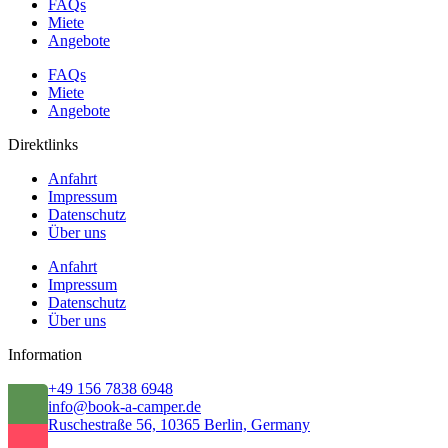
FAQs
Miete
Angebote
FAQs
Miete
Angebote
Direktlinks
Anfahrt
Impressum
Datenschutz
Über uns
Anfahrt
Impressum
Datenschutz
Über uns
Information
+49 156 7838 6948
info@book-a-camper.de
Ruschestraße 56, 10365 Berlin, Germany