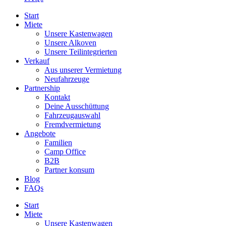
Start
Miete
Unsere Kastenwagen
Unsere Alkoven
Unsere Teilintegrierten
Verkauf
Aus unserer Vermietung
Neufahrzeuge
Partnership
Kontakt
Deine Ausschüttung
Fahrzeugauswahl
Fremdvermietung
Angebote
Familien
Camp Office
B2B
Partner konsum
Blog
FAQs
Start
Miete
Unsere Kastenwagen