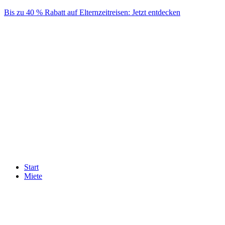
Skip
Bis zu 40 % Rabatt auf Elternzeitreisen: Jetzt entdecken
to
content
Start
Miete