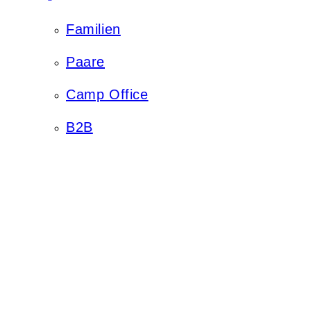
Familien
Paare
Camp Office
B2B