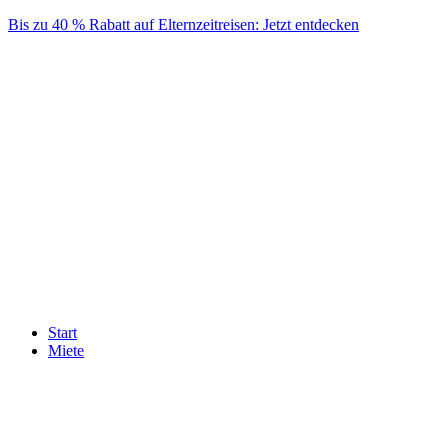
Skip
Bis zu 40 % Rabatt auf Elternzeitreisen: Jetzt entdecken
to
content
Start
Miete