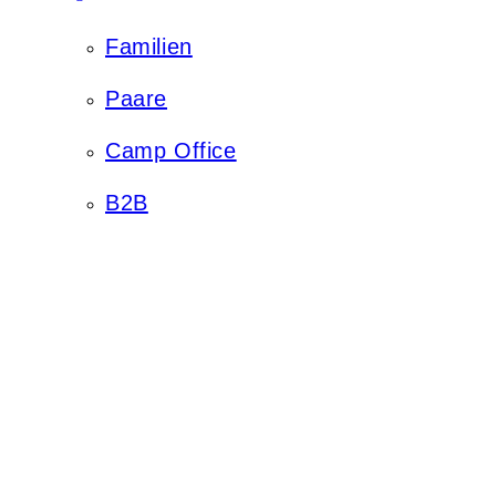
Familien
Paare
Camp Office
B2B