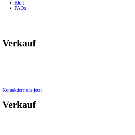
Blog
FAQs
Verkauf
Verkauf
Verkauf
Bei Book a Camper verkaufen wir Neu- und Gebrauchtfahrzeuge,
sowie unsere Mischvariante mit dem bewährten Partnership-
Programm. Noch unsicher, was für Dich das richtige ist? Schau am
besten
in unsere Neu- vs. Gebrauchtfahrzeug-kaufen-Übersicht auf
unserem Blog.
Kontaktiere uns jetzt
Verkauf
Bei Book a Camper verkaufen wir Neu- und Gebrauchtfahrzeuge,
sowie unsere Mischvariante mit dem bewährten Partnership-
Programm. Noch unsicher, was für Dich das richtige ist? Schau am