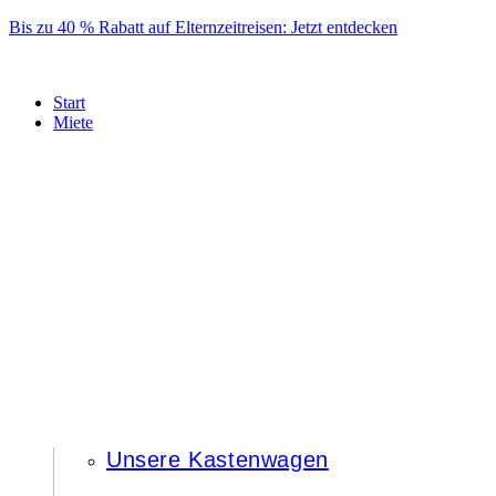
Skip
Bis zu 40 % Rabatt auf Elternzeitreisen: Jetzt entdecken
to
content
Start
Miete
Unsere Kastenwagen