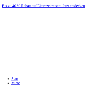
Skip
Bis zu 40 % Rabatt auf Elternzeitreisen: Jetzt entdecken
to
content
Start
Miete