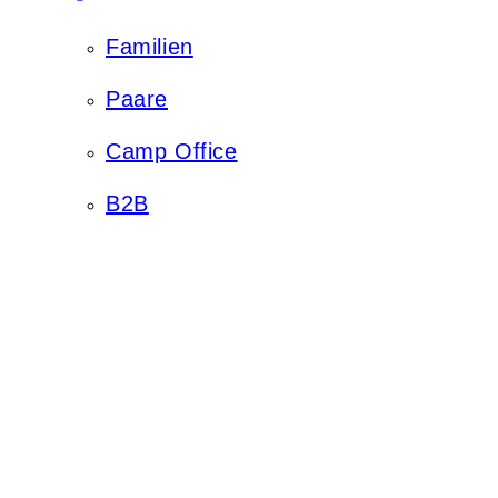
Familien
Paare
Camp Office
B2B